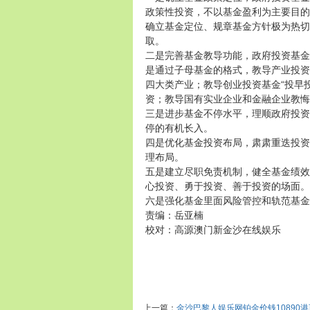
政策性投资，不以基金盈利为主要目的
确立基金定位、规章基金方针极为热切
取。
二是完善基金教导功能，政府投资基金
是通过子母基金的格式，教导产业投资
四大类产业；教导创业投资基金“投早
资；教导国有实业企业和金融企业教悔
三是进步基金不停水平，理顺政府投资
停的有机长入。
四是优化基金投资布局，肃肃重迭投资
理布局。
五是建立尽职免责机制，健全基金绩效
心投资、勇于投资、善于投资的场面。
六是强化基金里面风险管控和轨范基金
责编：岳亚楠
校对：高源澳门新金沙在线娱乐
上一篇：
金沙巴黎人娱乐网铂金价钱10890